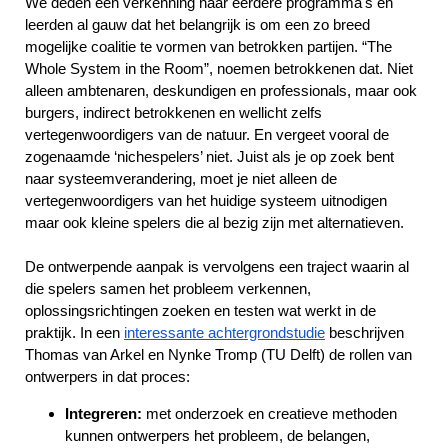
We deden een verkenning naar eerdere programma's en
leerden al gauw dat het belangrijk is om een zo breed
mogelijke coalitie te vormen van betrokken partijen. “The
Whole System in the Room”, noemen betrokkenen dat. Niet
alleen ambtenaren, deskundigen en professionals, maar ook
burgers, indirect betrokkenen en wellicht zelfs
vertegenwoordigers van de natuur. En vergeet vooral de
zogenaamde ‘nichespelers’ niet. Juist als je op zoek bent
naar systeemverandering, moet je niet alleen de
vertegenwoordigers van het huidige systeem uitnodigen
maar ook kleine spelers die al bezig zijn met alternatieven.
De ontwerpende aanpak is vervolgens een traject waarin al
die spelers samen het probleem verkennen,
oplossingsrichtingen zoeken en testen wat werkt in de
praktijk. In een
interessante achtergrondstudie
beschrijven
Thomas van Arkel en Nynke Tromp (TU Delft) de rollen van
ontwerpers in dat proces:
Integreren:
met onderzoek en creatieve methoden
kunnen ontwerpers het probleem, de belangen,