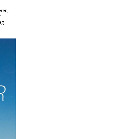
ren,
r
ag