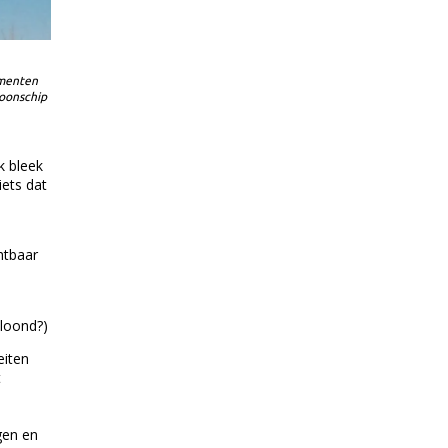
omenten
hoonschip
k bleek
iets dat
htbaar
eloond?)
eiten
t
s
gen en