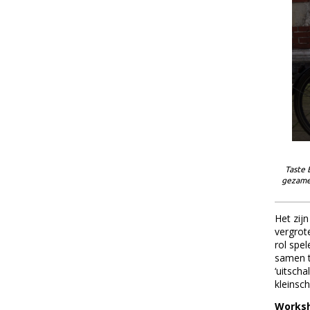
Taste 
gezamen
Het zij
vergrot
rol spe
samen t
‘uitscha
kleinsc
Worksh