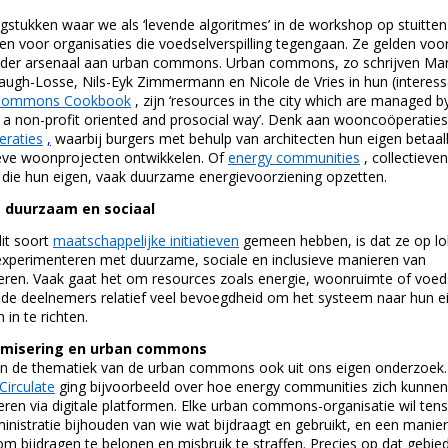
gstukken waar we als ‘levende algoritmes’ in de workshop op stuitten
leen voor organisaties die voedselverspilling tegengaan. Ze gelden voo
eder arsenaal aan urban commons. Urban commons, zo schrijven Ma
augh-Losse, Nils-Eyk Zimmermann en Nicole de Vries in hun (interess
Commons Cookbook
, zijn ‘resources in the city which are managed b
n a non-profit oriented and prosocial way’. Denk aan wooncoöperatie
raties
,
waarbij burgers met behulp van architecten hun eigen betaa
ieve woonprojecten ontwikkelen. Of
energy communities
, collectieve
 die hun eigen, vaak duurzame energievoorziening opzetten.
, duurzaam en sociaal
dit soort
maatschappelijke initiatieven
gemeen hebben, is dat ze op lo
experimenteren met duurzame, sociale en inclusieve manieren van
eren. Vaak gaat het om resources zoals energie, woonruimte of voed
de deelnemers relatief veel bevoegdheid om het systeem naar hun e
 in te richten.
rmisering en urban commons
en de thematiek van de urban commons ook uit ons eigen onderzoek
Circulate
ging bijvoorbeeld over hoe energy communities zich kunnen
eren via digitale platformen. Elke urban commons-organisatie wil tens
inistratie bijhouden van wie wat bijdraagt en gebruikt, en een manier
om bijdragen te belonen en misbruik te straffen. Precies op dat gebie