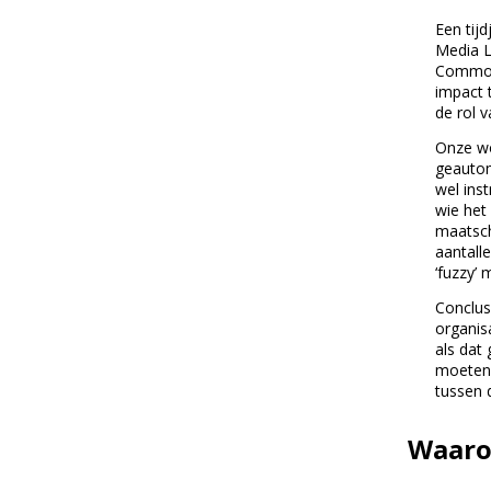
Een tij
Media L
Commons
impact 
de rol 
Onze wor
geautoma
wel ins
wie het
maatsch
aantall
‘fuzzy’
Conclus
organis
als dat
moeten 
tussen 
Waarom