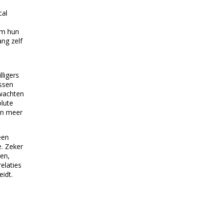
cal
om hun
ng zelf
lligers
issen
rwachten
olute
an meer
een
e. Zeker
den,
elaties
idt.