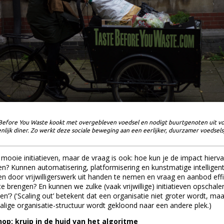
Before You Waste kookt met overgebleven voedsel en nodigt buurtgenoten uit v
lijk diner. Zo werkt deze sociale beweging aan een eerlijker, duurzamer voedsel
n mooie initiatieven, maar de vraag is ook: hoe kun je de impact hierv
en? Kunnen automatisering, platformisering en kunstmatige intelligen
len door vrijwilligerswerk uit handen te nemen en vraag en aanbod effi
e brengen? En kunnen we zulke (vaak vrijwillige) initiatieven opschale
len’? ('Scaling out’ betekent dat een organisatie niet groter wordt, ma
halige organisatie-structuur wordt gekloond naar een andere plek.)
op: kruip in de huid van het algoritme