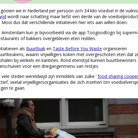
s gooien we in Nederland per persoon zo’n 34 kilo voedsel in de vuilnis
ijd
wordt naar schatting maar liefst een derde van de voedselproduc
. Mooi dus dat verschillende initiatieven hier iets aan willen doen:
n Amsterdam kun je bijvoorbeeld via de app Toogoodtogo bij superm
estaurants of bakkers overgebleven eten redden.
nitiatieven als
Buurtbuik
en
Taste Before You Waste
organiseren
uurtkeukens, waarin vrijwilligers koken met overgeschoten eten dat z
phalen bij winkels en kantines. Rond etenstijd kunnen buurtbewoners
anschuiven voor een driegangenmenu van restjes.
n vele steden wereldwijd zijn inmiddels van zulke ‘
food sharing cooper
ctief, veelal vrijwilligersorganisaties die zich inzetten om voedselverspi
egen te gaan.