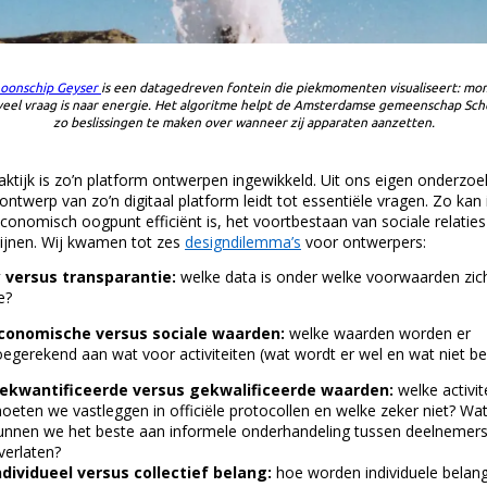
oonschip Geyser
is een datagedreven fontein die piekmomenten visualiseert: m
eel vraag is naar energie. Het algoritme helpt de Amsterdamse gemeenschap Sc
zo beslissingen te maken over wanneer zij apparaten aanzetten.
raktijk is zo’n platform ontwerpen ingewikkeld. Uit ons eigen onderzoe
ontwerp van zo’n digitaal platform leidt tot essentiële vragen. Zo kan 
economisch oogpunt efficiënt is, het voortbestaan van sociale relaties
jnen. Wij kwamen tot zes
designdilemma’s
voor ontwerpers:
y versus transparantie:
welke data is onder welke voorwaarden zic
e?
conomische versus sociale waarden:
welke waarden worden er
oegerekend aan wat voor activiteiten (wat wordt er wel en wat niet b
ekwantificeerde versus gekwalificeerde waarden:
welke activit
oeten we vastleggen in officiële protocollen en welke zeker niet? Wa
unnen we het beste aan informele onderhandeling tussen deelnemer
verlaten?
ndividueel versus collectief belang:
hoe worden individuele belan