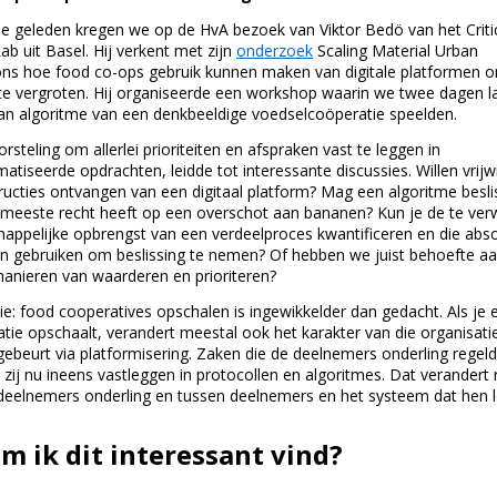
dje geleden kregen we op de HvA bezoek van Viktor Bedö van het Criti
ab uit Basel. Hij verkent met zijn
onderzoek
Scaling Material Urban
 hoe food co-ops gebruik kunnen maken van digitale platformen 
te vergroten. Hij organiseerde een workshop waarin we twee dagen la
van algoritme van een denkbeeldige voedselcoöperatie speelden.
steling om allerlei prioriteiten en afspraken vast te leggen in
tiseerde opdrachten, leidde tot interessante discussies. Willen vrijwi
tructies ontvangen van een digitaal platform? Mag een algoritme besl
 meeste recht heeft op een overschot aan bananen? Kun je de te ve
appelijke opbrengst van een verdeelproces kwantificeren en die abs
en gebruiken om beslissing te nemen? Of hebben we juist behoefte a
 manieren van waarderen en prioriteren?
ie: food cooperatives opschalen is ingewikkelder dan gedacht. Als je 
atie opschaalt, verandert meestal ook het karakter van die organisati
 gebeurt via platformisering. Zaken die de deelnemers onderling regel
zij nu ineens vastleggen in protocollen en algoritmes. Dat verandert r
deelnemers onderling en tussen deelnemers en het systeem dat hen le
 ik dit interessant vind?