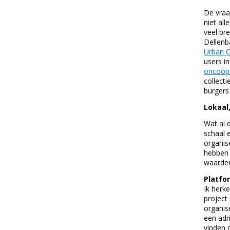
De vraa
niet al
veel br
Dellenb
Urban 
users i
oncoöpe
collect
burgers
Lokaal
Wat al 
schaal 
organis
hebben 
waarden
Platfo
Ik herk
project
organis
een adm
vinden 