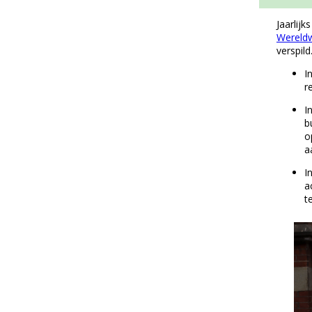
Jaarlijk
Wereldw
verspild
I
r
I
b
o
a
I
a
t