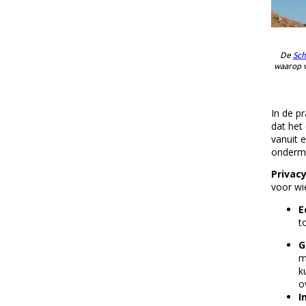
De
Sch
waarop v
In de p
dat het 
vanuit 
ondermi
Privac
voor wi
E
t
G
m
k
o
I