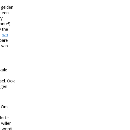
 gelden
r een
ry
ante!)
y the
s
wo
lbare
n van
kale
sel. Ook
igen
. Ons
lotte
 willen
d wordt