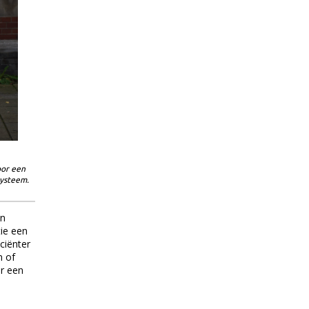
oor een
systeem.
an
tie een
ciënter
n of
ar een