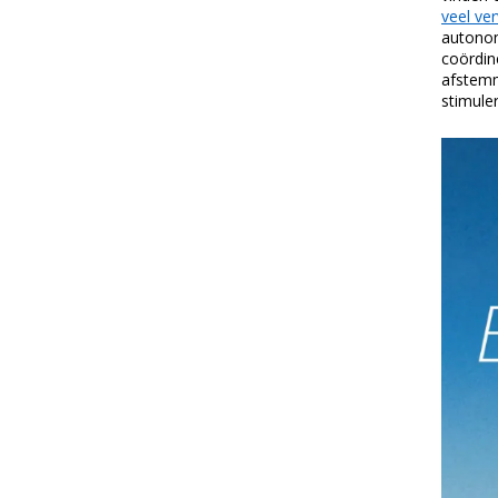
veel ve
autonom
coördin
afstemm
stimule