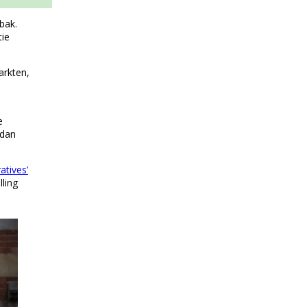
bak.
tie
arkten,
e
 dan
atives’
lling